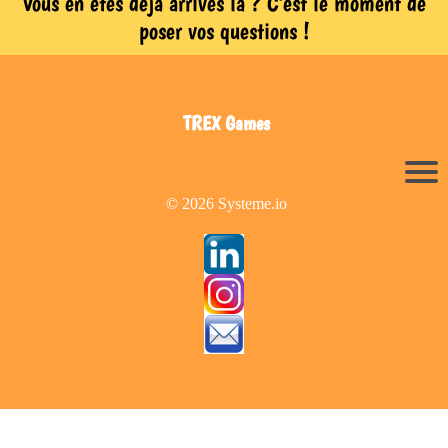
Vous en êtes déjà arrivés là ? C'est le moment de
poser vos questions !
TREX Games
© 2026 Systeme.io